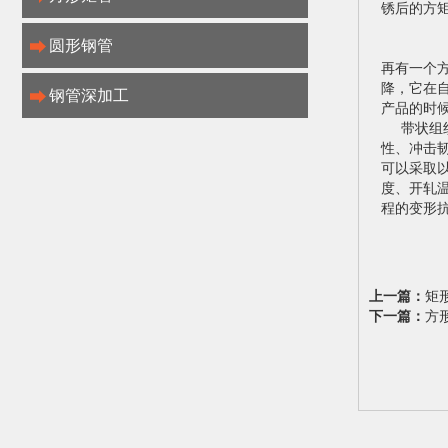
锈后的方
圆形钢管
再有一个
降，它在
钢管深加工
产品的时
带状组织
性、冲击
可以采取
度、开轧
程的变形
上一篇：
矩
下一篇：
方