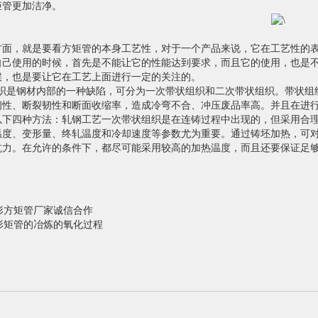
矩管更加洁净。
方面，就是要看方矩管的本身工艺性，对于一个产品来说，它在工艺性的
自己使用的时候，首先是不能让它的性能达到要求，而且它的使用，也是
候，也是要让它在工艺上面进行一定的关注的。
是钢材内部的一种缺陷，可分为一次带状组织和二次带状组织。带状组
韧性、断裂韧性和断面收缩率，造成冷弯不合、冲压废品率高。并且在进
以下四种方法：轧钢工艺一次带状组织是在连铸过程中出现的，但采用合
温度、变形量、终轧温度和冷却速度等参数尤为重要。通过铸坯加热，可
抗力。在允许的条件下，都尽可能采用较高的加热温度，而且还要保证足
形方矩管厂家诚信合作
形矩管的冶炼的氧化过程